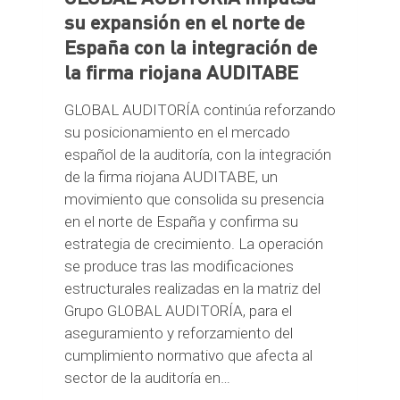
L
su expansión en el norte de
I
España con la integración de
D
la firma riojana AUDITABE
A
S
U
GLOBAL AUDITORÍA continúa reforzando
C
su posicionamiento en el mercado
R
español de la auditoría, con la integración
E
C
de la firma riojana AUDITABE, un
I
movimiento que consolida su presencia
M
en el norte de España y confirma su
I
estrategia de crecimiento. La operación
E
N
se produce tras las modificaciones
T
estructurales realizadas en la matriz del
O
Grupo GLOBAL AUDITORÍA, para el
Y
aseguramiento y reforzamiento del
S
E
cumplimiento normativo que afecta al
A
sector de la auditoría en…
B