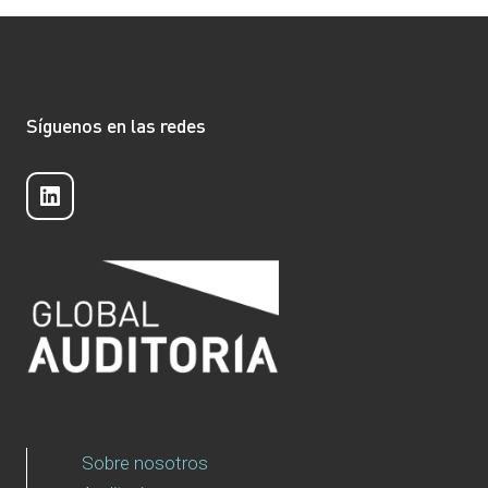
U
F
S
D
E
P
I
S
A
T
I
Ñ
O
O
A
R
N
Síguenos en las redes
C
Í
A
O
A
L
N
P
E
LinkedIn
L
A
S
A
R
I
T
N
I
T
C
E
I
G
P
R
A
A
E
C
N
I
U
Ó
N
N
Sobre nosotros
A
D
N