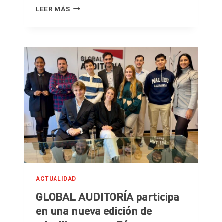
R
G
LEER MÁS
E
L
C
O
A
B
M
A
I
L
N
A
O
U
E
D
N
I
E
T
L
O
R
R
A
Í
N
A
K
I
I
M
N
P
ACTUALIDAD
G
U
D
GLOBAL AUDITORÍA participa
L
E
S
en una nueva edición de
L
A
S