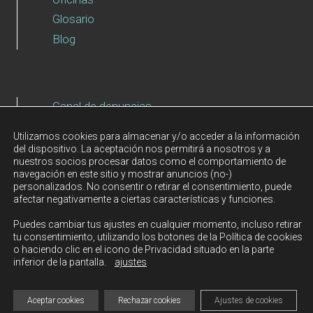
Glosario
Blog
Canal de denuncias
Aviso Legal
Utilizamos cookies para almacenar y/o acceder a la información
Política de Privacidad
del dispositivo. La aceptación nos permitirá a nosotros y a
nuestros socios procesar datos como el comportamiento de
Política de cookies
navegación en este sitio y mostrar anuncios (no-)
personalizados. No consentir o retirar el consentimiento, puede
afectar negativamente a ciertas características y funciones.
Puedes cambiar tus ajustes en cualquier momento, incluso retirar
© 2026 GLOBAL AUDITORÍA es un grupo compuesto
tu consentimiento, utilizando los botones de la Política de cookies
o haciendo clic en el icono de Privacidad situado en la parte
por diversas sociedades limitadas españolas
inferior de la pantalla.
ajustes
independientes.
Todas las sociedades son miembros de la
organización GLOBAL AUDITORÍA en España.
Aceptar cookies
Rechazar cookies
Ajustes de cookies