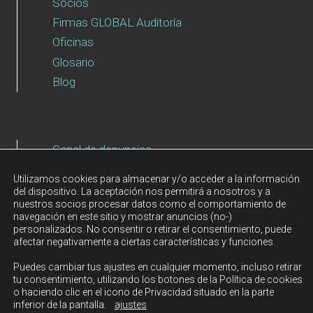
Socios
Firmas GLOBAL Auditoría
Oficinas
Glosario
Blog
Canal de denuncias
Aviso Legal
Utilizamos cookies para almacenar y/o acceder a la información
Política de Privacidad
del dispositivo. La aceptación nos permitirá a nosotros y a
nuestros socios procesar datos como el comportamiento de
Política de cookies
navegación en este sitio y mostrar anuncios (no-)
personalizados. No consentir o retirar el consentimiento, puede
afectar negativamente a ciertas características y funciones.
Puedes cambiar tus ajustes en cualquier momento, incluso retirar
© 2026 GLOBAL AUDITORÍA es un grupo compuesto
tu consentimiento, utilizando los botones de la Política de cookies
o haciendo clic en el icono de Privacidad situado en la parte
por diversas sociedades limitadas españolas
inferior de la pantalla.
ajustes
independientes.