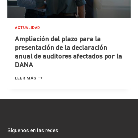
ACTUALIDAD
Ampliación del plazo para la
presentación de la declaración
anual de auditores afectados por la
DANA
AMPLIACIÓN
LEER MÁS
DEL
PLAZO
PARA
LA
PRESENTACIÓN
DE
LA
DECLARACIÓN
Síguenos en las redes
ANUAL