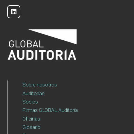
DE
AUDITORES
LinkedIn
AFECTADOS
POR
LA
DANA
Sobre nosotros
Auditorías
Socios
Firmas GLOBAL Auditoría
Oficinas
Glosario