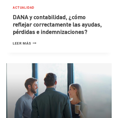
ACTUALIDAD
DANA y contabilidad, ¿cómo
reflejar correctamente las ayudas,
pérdidas e indemnizaciones?
DANA
LEER MÁS
Y
CONTABILIDAD,
¿CÓMO
REFLEJAR
CORRECTAMENTE
LAS
AYUDAS,
PÉRDIDAS
E
INDEMNIZACIONES?